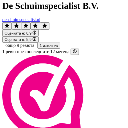
De Schuimspecialist B.V.
deschuimspecialist.nl
Оценката е:
8,9
Оценката е:
8,9
|
общо 9 ревюта
|
1 източник
1 ревю през последните 12 месеца