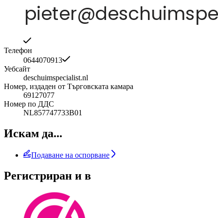
Телефон
0644070913
Уебсайт
deschuimspecialist.nl
Номер, издаден от Търговската камара
69127077
Номер по ДДС
NL857747733B01
Искам да...
Подаване на оспорване
Регистриран и в