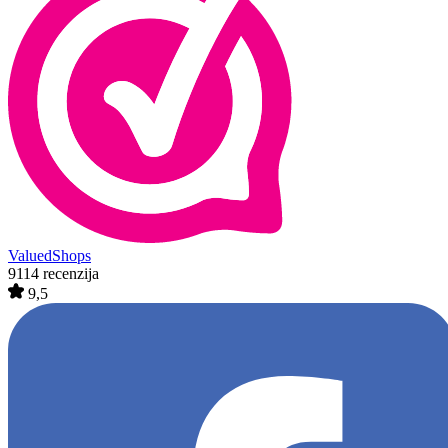
ValuedShops
9114 recenzija
9,5