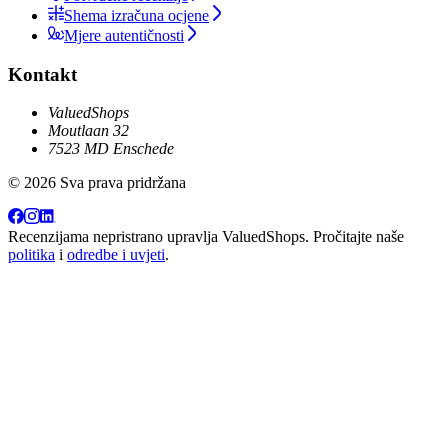
Shema izračuna ocjene
Mjere autentičnosti
Kontakt
ValuedShops
Moutlaan 32
7523 MD Enschede
© 2026 Sva prava pridržana
Recenzijama nepristrano upravlja
ValuedShops
. Pročitajte naše
politika
i
odredbe i uvjeti
.