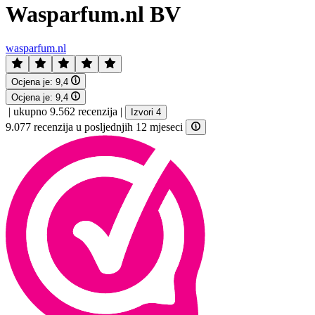
Wasparfum.nl BV
wasparfum.nl
Ocjena je:
9,4
Ocjena je:
9,4
|
ukupno 9.562 recenzija
|
Izvori 4
9.077 recenzija u posljednjih 12 mjeseci