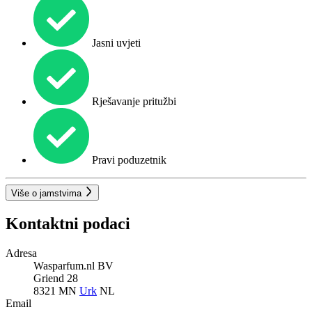
Jasni uvjeti
Rješavanje pritužbi
Pravi poduzetnik
Više o jamstvima
Kontaktni podaci
Adresa
Wasparfum.nl BV
Griend 28
8321 MN
Urk
NL
Email