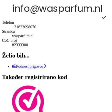
Telefon
+31623098070
Stranica
wasparfum.nl
CoC broj
82333300
Želio bih...
Podnesi prigovor
Također registrirano kod