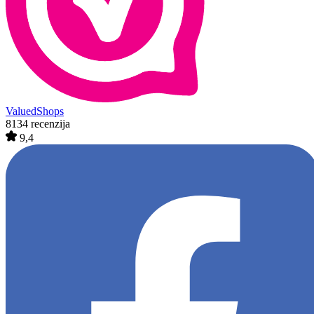
ValuedShops
8134 recenzija
9,4