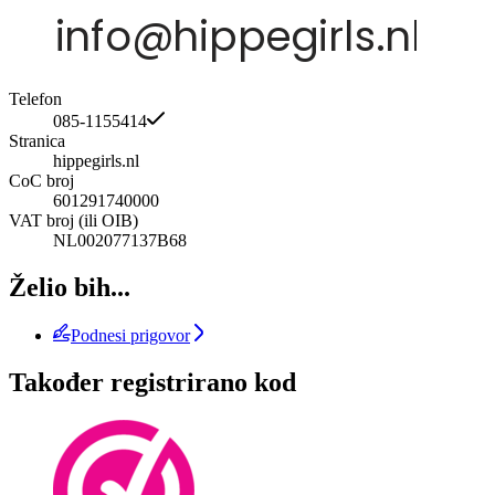
Telefon
085-1155414
Stranica
hippegirls.nl
CoC broj
601291740000
VAT broj (ili OIB)
NL002077137B68
Želio bih...
Podnesi prigovor
Također registrirano kod