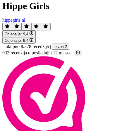
Hippe Girls
hippegirls.nl
Ocjena je:
9,4
Ocjena je:
9,4
|
ukupno 8.378 recenzija
|
Izvori 2
932 recenzija u posljednjih 12 mjeseci