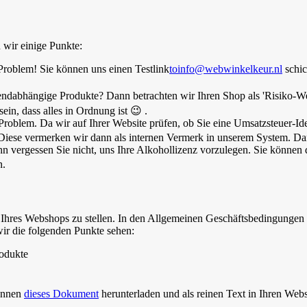
 wir einige Punkte:
n Problem! Sie können uns einen Testlink
toinfo@webwinkelkeur.nl
schic
trendabhängige Produkte? Dann betrachten wir Ihren Shop als 'Risiko
in, dass alles in Ordnung ist 😉 .
blem. Da wir auf Ihrer Website prüfen, ob Sie eine Umsatzsteuer-Iden
 Diese vermerken wir dann als internen Vermerk in unserem System. Da
vergessen Sie nicht, uns Ihre Alkohollizenz vorzulegen. Sie können di
n.
 Ihres Webshops zu stellen. In den Allgemeinen Geschäftsbedingungen fi
r die folgenden Punkte sehen:
rodukte
können
dieses Dokument
herunterladen und als reinen Text in Ihren Webs