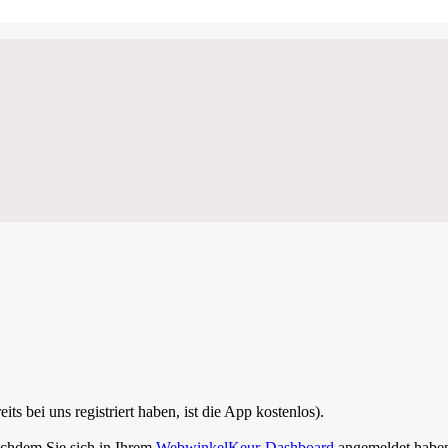
s bei uns registriert haben, ist die App kostenlos).
achdem Sie sich in Ihrem
WebwinkelKeur-Dashboard
angemeldet habe