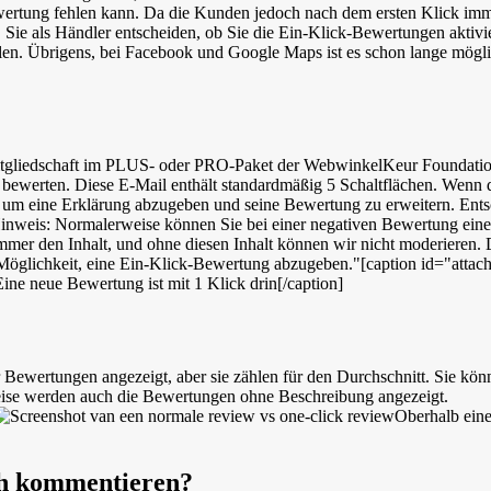
ewertung fehlen kann. Da die Kunden jedoch nach dem ersten Klick imm
 Sie als Händler entscheiden, ob Sie die Ein-Klick-Bewertungen aktiv
en. Übrigens, bei Facebook und Google Maps ist es schon lange mögl
itgliedschaft im PLUS- oder PRO-Paket der WebwinkelKeur Foundation
u bewerten. Diese E-Mail enthält standardmäßig 5 Schaltflächen. Wenn 
 um eine Erklärung abzugeben und seine Bewertung zu erweitern. Entsch
inweis: Normalerweise können Sie bei einer negativen Bewertung einen
 immer den Inhalt, und ohne diesen Inhalt können wir nicht moderiere
 Möglichkeit, eine Ein-Klick-Bewertung abzugeben."[caption id="atta
Eine neue Bewertung ist mit 1 Klick drin[/caption]
Bewertungen angezeigt, aber sie zählen für den Durchschnitt. Sie kö
Weise werden auch die Bewertungen ohne Beschreibung angezeigt.
Oberhalb eine
ch kommentieren?