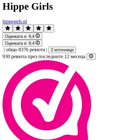
Hippe Girls
hippegirls.nl
Оценката е:
9,4
Оценката е:
9,4
|
общо 8376 ревюта
|
2 източници
930 ревюта през последните 12 месеца