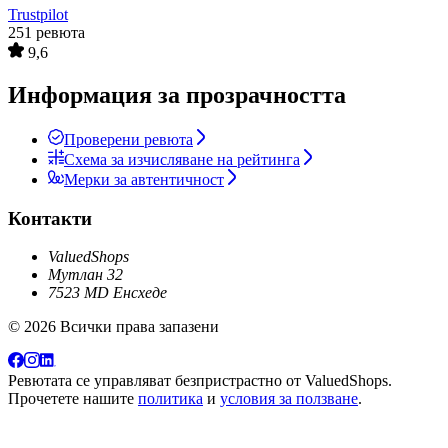
Trustpilot
251 ревюта
9,6
Информация за прозрачността
Проверени ревюта
Схема за изчисляване на рейтинга
Мерки за автентичност
Контакти
ValuedShops
Мутлан 32
7523 MD Енсхеде
© 2026 Всички права запазени
Ревютата се управляват безпристрастно от
ValuedShops
.
Прочетете нашите
политика
и
условия за ползване
.